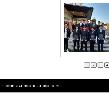
26/03/24
2025年度卒業式
1
2
3
4
Copyright © Cis-trans, Inc. All rights reserved.