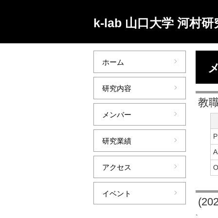
k-lab 山口大学 河村
ホーム
研究内容
教
メンバー
P
研究業績
A
アクセス
O
イベント
(2
`