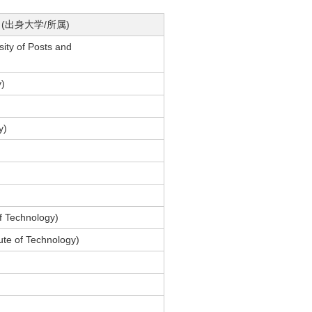
 (出身大学/所属)
ity of Posts and
y)
y)
of Technology)
tute of Technology)