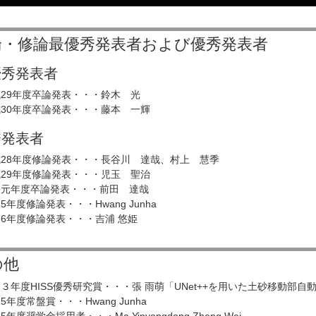
論・修論最優秀発表者および優秀発表者
優秀発表者
29年度卒論発表・・・鈴木 光
30年度卒論発表・・・藤本 一輝
秀発表者
成28年度修論発表・・・長谷川 達哉、村上 慧季
29年度修論発表・・・児玉 聖治
和元年度卒論発表・・・前田 達哉
5年度修論発表・・・Hwang Junha
6年度修論発表・・・吉浦 悠姫
の他
３年度HISS優秀研究賞・・・張 雨萌「UNet++を用いた土砂移動部
5年度常盤賞・・・Hwang Junha