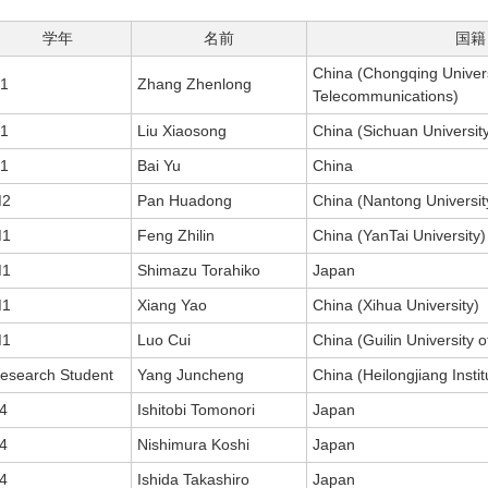
学年
名前
国籍
China (Chongqing Univers
1
Zhang Zhenlong
Telecommunications)
1
Liu Xiaosong
China (Sichuan Universit
1
Bai Yu
China
2
Pan Huadong
China (Nantong Universit
1
Feng Zhilin
China (YanTai University)
1
Shimazu Torahiko
Japan
1
Xiang Yao
China (Xihua University)
1
Luo Cui
China (Guilin University 
esearch Student
Yang Juncheng
China (Heilongjiang Insti
4
Ishitobi Tomonori
Japan
4
Nishimura Koshi
Japan
4
Ishida Takashiro
Japan