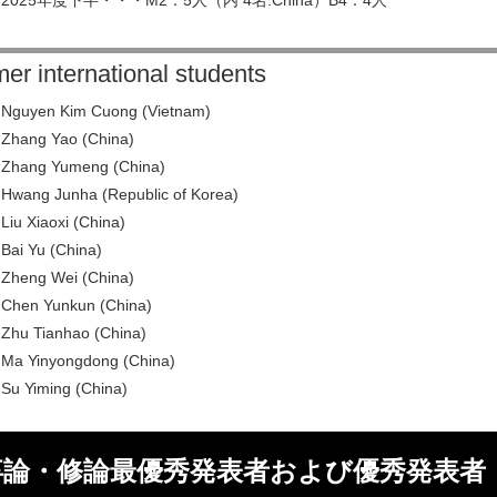
2025年度下半・・・M2：5人（内 4名:China）B4：4人
er international students
Nguyen Kim Cuong (Vietnam)
Zhang Yao (China)
Zhang Yumeng (China)
Hwang Junha (Republic of Korea)
Liu Xiaoxi (China)
Bai Yu (China)
Zheng Wei (China)
Chen Yunkun (China)
Zhu Tianhao (China)
Ma Yinyongdong (China)
Su Yiming (China)
卒論・修論最優秀発表者および優秀発表者