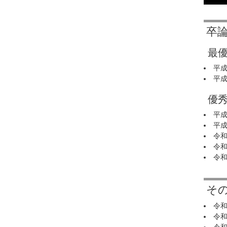
卒
最
平成
平成
優
平
平成
令
令和
令和
そ
令和
令和